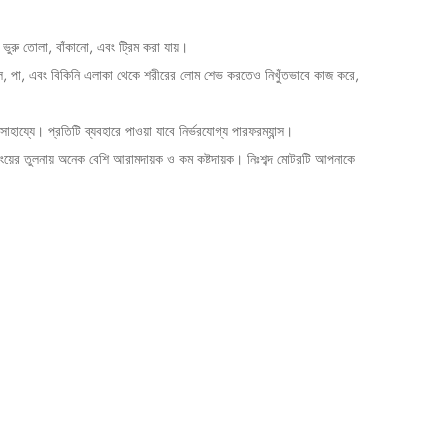
ুরু তোলা, বাঁকানো, এবং ট্রিম করা যায়।
ঙুল, পা, এবং বিকিনি এলাকা থেকে শরীরের লোম শেভ করতেও নিখুঁতভাবে কাজ করে,
াহায্যে। প্রতিটি ব্যবহারে পাওয়া যাবে নির্ভরযোগ্য পারফরম্যান্স।
সিংয়ের তুলনায় অনেক বেশি আরামদায়ক ও কম কষ্টদায়ক। নিঃশব্দ মোটরটি আপনাকে