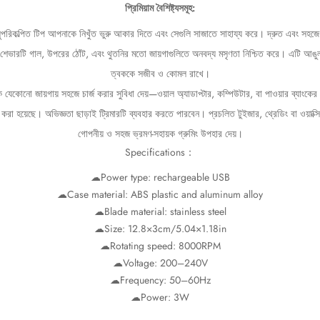
প্রিমিয়াম বৈশিষ্ট্যসমূহ:
ুপরিকল্পিত টিপ আপনাকে নিখুঁত ভুরু আকার দিতে এবং সেগুলি সাজাতে সাহায্য করে। দ্রুত এবং সহজে ভ
হেড শেভারটি গাল, উপরের ঠোঁট, এবং থুতনির মতো জায়গাগুলিতে অনবদ্য মসৃণতা নিশ্চিত করে। এটি আ
ত্বককে সজীব ও কোমল রাখে।
যেকোনো জায়গায় সহজে চার্জ করার সুবিধা দেয়—ওয়াল অ্যাডাপ্টার, কম্পিউটার, বা পাওয়ার ব্যাংকের স
রা হয়েছে। অভিজ্ঞতা ছাড়াই ট্রিমারটি ব্যবহার করতে পারবেন। প্রচলিত টুইজার, থ্রেডিং বা ওয়াক্
গোপনীয় ও সহজ ভ্রমণ-সহায়ক গ্রুমিং উপহার দেয়।
Specifications：
☁Power type: rechargeable USB
☁Case material: ABS plastic and aluminum alloy
☁Blade material: stainless steel
☁Size: 12.8×3cm/5.04×1.18in
☁Rotating speed: 8000RPM
☁Voltage: 200–240V
☁Frequency: 50–60Hz
☁Power: 3W