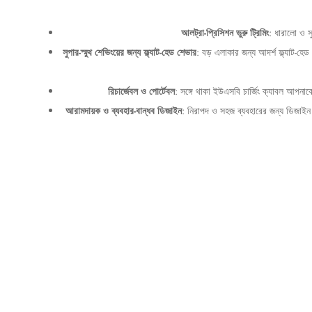
আলট্রা-প্রিসিশন ভুরু ট্রিমিং
: ধারালো ও স
সুপার-স্মুথ শেভিংয়ের জন্য ফ্ল্যাট-হেড শেভার
: বড় এলাকার জন্য আদর্শ ফ্ল্যাট-
রিচার্জেবল ও পোর্টেবল
: সঙ্গে থাকা ইউএসবি চার্জিং ক্যাবল আপনাকে 
আরামদায়ক ও ব্যবহার-বান্ধব ডিজাইন
: নিরাপদ ও সহজ ব্যবহারের জন্য ডিজাইন ক