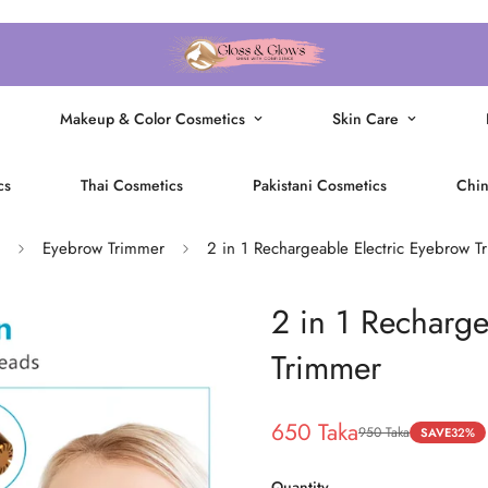
Makeup & Color Cosmetics
Skin Care
cs
Thai Cosmetics
Pakistani Cosmetics
Chin
Eyebrow Trimmer
2 in 1 Rechargeable Electric Eyebrow T
2 in 1 Recharge
Trimmer
650 Taka
950 Taka
SAVE
32%
Sale
Regular
price
price
Quantity