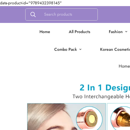
data-product-id="9789432398145"
Search products
Home
All Products
Fashion
Combo Pack
Korean Cosmeti
Home