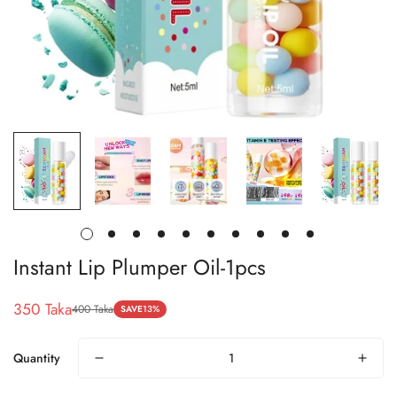
Instant Lip Plumper Oil-1pcs
350 Taka
400 Taka
SAVE
13%
Sale
Regular
price
price
Quantity