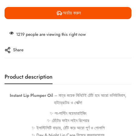
অর্ডার করুন
1219
people are viewing this right now
Share
Product description
Instant Lip Plumper Oil
– মাত্র কয়েক মিনিটেই ঠোঁট হবে আরো ভলিউমিনাস,
হাইড্রেটেড ও সেক্সি!
✨ লং-লাস্টিং ময়েশ্চারাইজিং
✨ ঠোঁটের ফাইন লাইন রিপেয়ার
✨ ইলাস্টিসিটি বাড়ায়, ঠোঁট করে আরো পূর্ণ ও গোলাপি
✨ Day & Night Lip Care হিসেবে ব্যবহারযোগ্য