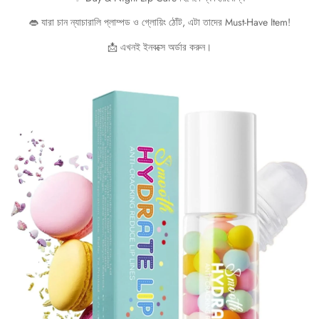
👄 যারা চান ন্যাচারালি প্লাম্পড ও গ্লোয়িং ঠোঁট, এটা তাদের Must-Have Item!
📩 এখনই ইনবক্সে অর্ডার করুন।