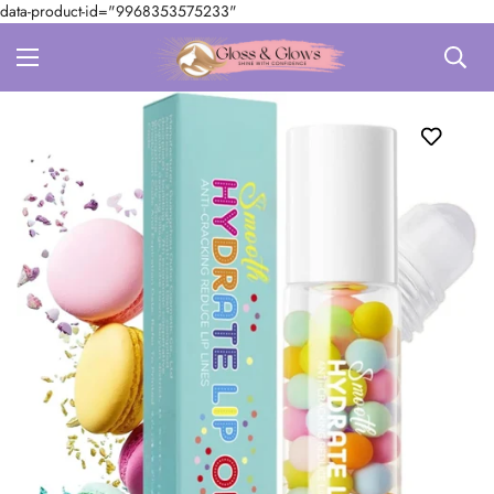
data-product-id="9968353575233"