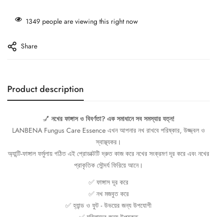
1349
people are viewing this right now
Share
Product description
💅
নখের ফাঙ্গাস ও বিবর্ণতা? এক সমাধানে সব সমস্যার যত্ন!
LANBENA Fungus Care Essence এখন আপনার নখ রাখবে পরিষ্কার, উজ্জ্বল ও
স্বাস্থ্যকর।
অ্যান্টি-ফাঙ্গাল ফর্মুলায় গঠিত এই প্রোডাক্টটি দ্রুত কাজ করে নখের সংক্রমণ দূর করে এবং নখের
প্রাকৃতিক সৌন্দর্য ফিরিয়ে আনে।
✅ ফাঙ্গাস দূর করে
✅ নখ মজবুত করে
✅ হ্যান্ড ও ফুট - উভয়ের জন্য উপযোগী
✅ মহিলাদের জন্য উপযুক্ত