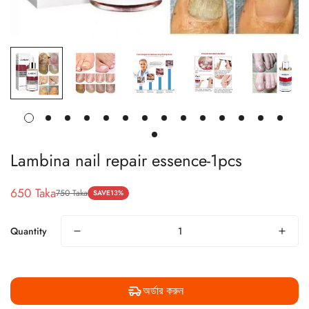
Lambina nail repair essence-1pcs
650 Taka
750 Taka
SAVE
13%
Sale
Regular
price
price
Quantity
অর্ডার করুন