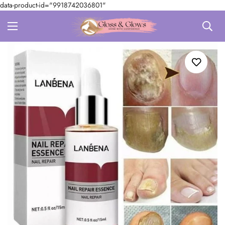
data-product-id="9918742036801"