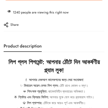
1240
people are viewing this right now
Share
Product description
লিপ গ্লস পিগমেন্ট: আপনার ঠোঁটে দিন আকর্ষণীয়
গ্ল্যাম লুক!
💄
আপনার মেকআপ কালেকশনের জন্য সেরা সংযোজন!
✨
মিনারেল অয়েল বেসড লিপ গ্লস:
ঠোঁট রাখে কোমল ও মসৃণ।
💋
পিল-অফ প্রযুক্তি:
ঝামেলাবিহীন ব্যবহারের অভিজ্ঞতা।
🌟
গ্লিটার এবং ক্লিয়ার ফিনিশ:
আপনার লুকে যোগ করে গ্ল্যামারাস শাইন।
💎
লিপ প্লাম্পার:
ঠোঁটকে করে আরও পূর্ণ এবং আকর্ষণীয়।