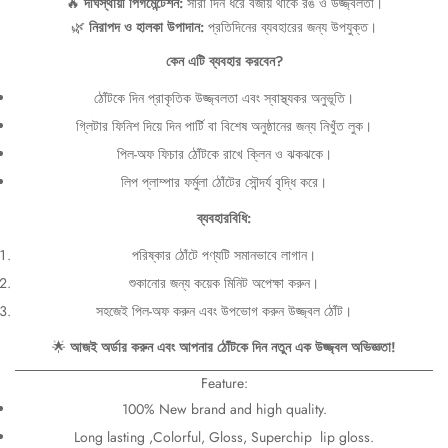
🔥
দীর্ঘস্থায়ী পিগমেন্টেশন:
সারা দিন ধরে বজায় থাকে রঙ ও উজ্জ্বলতা।
🌿
নিরাপদ ও হালকা উপাদান:
প্রতিদিনের ব্যবহারের জন্য উপযুক্ত।
কেন এটি ব্যবহার করবেন?
ঠোঁটকে দিন প্রাকৃতিক উজ্জ্বলতা এবং স্বাস্থ্যকর অনুভূতি।
গ্লিটার ফিনিশ দিয়ে দিন পার্টি বা বিশেষ অনুষ্ঠানের জন্য নিখুঁত লুক।
পিল-অফ ফিচার ঠোঁটকে রাখে ক্লিন ও ঝকঝকে।
লিপ প্লাম্পার ফর্মুলা ঠোঁটের সৌন্দর্য বৃদ্ধি করে।
ব্যবহারবিধি:
পরিষ্কার ঠোঁটে পণ্যটি সমানভাবে লাগান।
শুকানোর জন্য কয়েক মিনিট অপেক্ষা করুন।
সহজেই পিল-অফ করুন এবং উপভোগ করুন উজ্জ্বল ঠোঁট।
🌟
আজই অর্ডার করুন এবং আপনার ঠোঁটকে দিন নতুন এক উজ্জ্বল অভিজ্ঞতা!
Feature:
100% New brand and high quality.
Long lasting ,Colorful, Gloss, Superchip lip gloss.