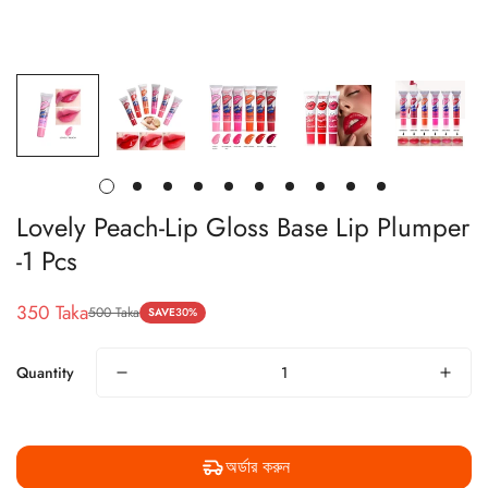
Lovely Peach-Lip Gloss Base Lip Plumper
-1 Pcs
350 Taka
500 Taka
SAVE
30%
Sale
Regular
price
price
Quantity
অর্ডার করুন