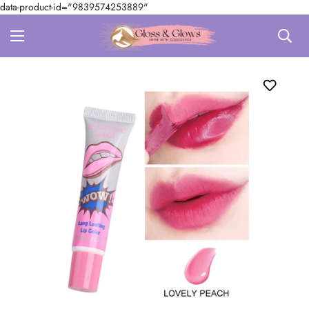
data-product-id="9839574253889"